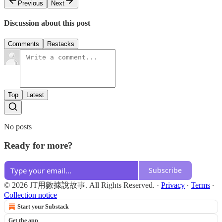
Previous
Next
Discussion about this post
Comments
Restacks
Top
Latest
No posts
Ready for more?
Subscribe
© 2026 JT用數據說故事. All Rights Reserved.
·
Privacy
∙
Terms
∙
Collection notice
Start your Substack
Get the app