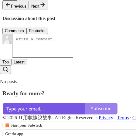
Previous
Next
Discussion about this post
Comments
Restacks
Top
Latest
No posts
Ready for more?
Subscribe
© 2026 JT用數據說故事. All Rights Reserved.
·
Privacy
∙
Terms
∙
C
Start your Substack
Get the app