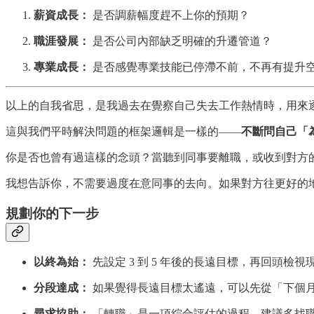
薪資成長：
是否調薪幅度趕不上你的預期？
職涯發展：
是否公司內部缺乏明確的升遷管道？
專業成長：
是否感覺專業技能已停滯不前，不再有提升
以上的自我省思，是我過去在覺察自己失去工作熱情時，用來
這與我們平時解決問題的框架邏輯是一樣的——
不斷問自己「
你是否也曾有過這樣的念頭？當聽到同事要離職，或收到對方
我想告訴你，不需要過度在意同事的去向。如果對方往更好的
規劃你的下一步
以終為始：
先設定 3 到 5 年後的長遠目標，再回頭
分段達成：
如果覺得長遠目標太遙遠，可以先從「下個
尋求協助：
「轉職」是一項綜合評估的過程，建議多找職場