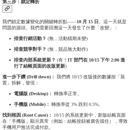
第三步：鎖定轉折
我們鎖定數據變化的關鍵轉折點——
10 月 15 日
。這一天就是
問題的源頭。我們需要回溯這一天發生了什麼「改變」：
排查行銷活動？
(無，活動檔期未變)
排查競爭對手？
(無，競品無大動作)
排查內部系統更新？
(有！
IT 部門在 10/15 下午 2:00 進
行了結帳頁面的改版更新
)
進一步下鑽 (Drill down)：
我們將 10/15 改版後的數據按「裝
置」拆解，發現：
電腦版 (Desktop)：
轉換率正常。
手機版 (Mobile)：
轉換率從 3% 跌到 0.5%。
找到根因 (Root Cause)：
10/15 的系統更新中，新版結帳頁面
在「手機版」顯示異常（例如：結帳按鈕被廣告擋住），導致
手機用戶無法完成付款。